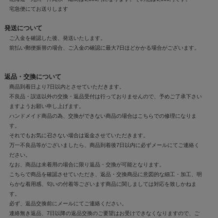
宅急便にてお送りします
発送について
ご入金を確認した後、発送いたします。
前払い郵便振替の場合、ご入金の確認に最大7日ほどかかる場合がございます。
返品・交換について
商品到着日より7日以内とさせていただきます。
不良品・誤送以外の交換・返品受付は行っておりませんので、予めご了承下さい
ますようお願い申し上げます。
ハンドメイド商品の為、交換ができない商品の場合はこちらでの修理になりま
す。
それでもお気に召さない場合は返金させていただきます。
万一不良品等がございましたら、商品到着後7日以内に必ずメールにてご連絡く
ださい。
なお、商品は未着用の場合に限り返品・交換が可能となります。
こちらで商品を確認させていただき、返品・交換商品に意図的な細工・加工、明
らかな着用感、匂いの付着等ございます商品に関しましては対応を致しかねま
す。
必ず、返品交換前にメールにてご連絡ください。
連絡無き返品、7日以降の返品交換のご要望はお受けできなくなりますので、ご