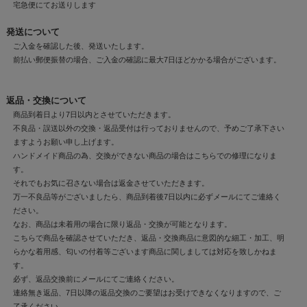
宅急便にてお送りします
発送について
ご入金を確認した後、発送いたします。
前払い郵便振替の場合、ご入金の確認に最大7日ほどかかる場合がございます。
返品・交換について
商品到着日より7日以内とさせていただきます。
不良品・誤送以外の交換・返品受付は行っておりませんので、予めご了承下さい
ますようお願い申し上げます。
ハンドメイド商品の為、交換ができない商品の場合はこちらでの修理になりま
す。
それでもお気に召さない場合は返金させていただきます。
万一不良品等がございましたら、商品到着後7日以内に必ずメールにてご連絡く
ださい。
なお、商品は未着用の場合に限り返品・交換が可能となります。
こちらで商品を確認させていただき、返品・交換商品に意図的な細工・加工、明
らかな着用感、匂いの付着等ございます商品に関しましては対応を致しかねま
す。
必ず、返品交換前にメールにてご連絡ください。
連絡無き返品、7日以降の返品交換のご要望はお受けできなくなりますので、ご
了承ください。