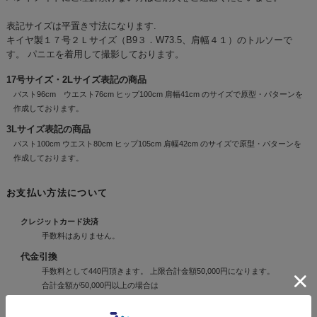
表記サイズは平置き寸法になります.
キイヤ製１７号２Ｌサイズ（B9３．W73.5、肩幅４１）のトルソーで
す。 パニエを着用して撮影しております。
17号サイズ・2Lサイズ表記の商品
バスト96cm ウエスト76cm ヒップ100cm 肩幅41cm のサイズで原型・パターンを
作成しております。
3Lサイズ表記の商品
バスト100cm ウエスト80cm ヒップ105cm 肩幅42cm のサイズで原型・パターンを
作成しております。
お支払い方法について
クレジットカード決済
手数料はありません。
代金引換
手数料として440円頂きます。 上限合計金額50,000円になります。
合計金額が50,000円以上の場合は
他の決済方法をご利用ください。