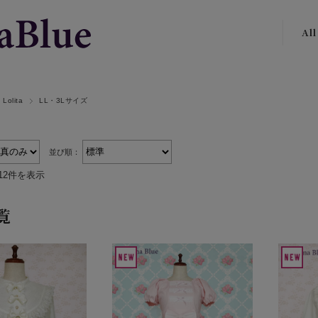
All
 Lolita
LL・3Lサイズ
並び順：
12件を表示
覧