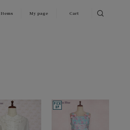
 Items
My page
Cart