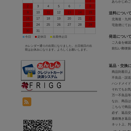
1
あらかじめご
2
3
4
5
6
7
8
9
10
11
12
13
14
15
送料につい
16
17
18
19
20
21
22
北海道・九州
23
24
25
26
27
28
29
宅急便にてお
30
31
発送につい
■
■
■
今日
定休日
出荷停止日
ご入金を確認
カレンダー通りの出荷になりました。土日祝日の出
前払い郵便振
荷はお休みになります。よろしくお願いします。
返品・交換
商品到着日よ
不良品・誤送
ハンドメイド
それでもお気
万一不良品等
なお、商品は
こちらで商品
必ず、返品交
連絡無き返品
ネット上、判