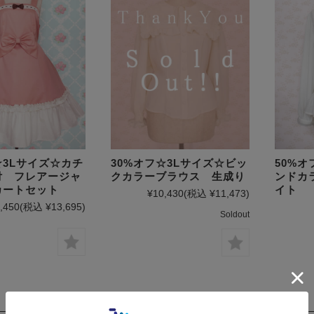
☆3Lサイズ☆カチ
30%オフ☆3Lサイズ☆ビッ
50%オ
付 フレアージャ
クカラーブラウス 生成り
ンドカ
カートセット
イト
¥10,430
(税込 ¥11,473)
,450
(税込 ¥13,695)
Soldout