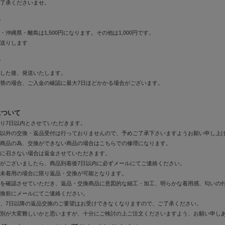
了承くださいませ。
て
・沖縄県・離島は1,500円になります。その他は1,000円です。
送りします
て
した後、発送いたします。
替の場合、ご入金の確認に最大7日ほどかかる場合がございます。
について
り7日以内とさせていただきます。
以外の交換・返品受付は行っておりませんので、予めご了承下さいますようお願い申し上
商品の為、交換ができない商品の場合はこちらでの修理になります。
に召さない場合は返金させていただきます。
がございましたら、商品到着後7日以内に必ずメールにてご連絡ください。
未着用の場合に限り返品・交換が可能となります。
を確認させていただき、返品・交換商品に意図的な細工・加工、明らかな着用感、匂いの
換前にメールにてご連絡ください。
、7日以降の返品交換のご要望はお受けできなくなりますので、ご了承ください。
別が大変難しいかと思いますが、十分にご検討の上ご注文くださいますよう、お願い申し