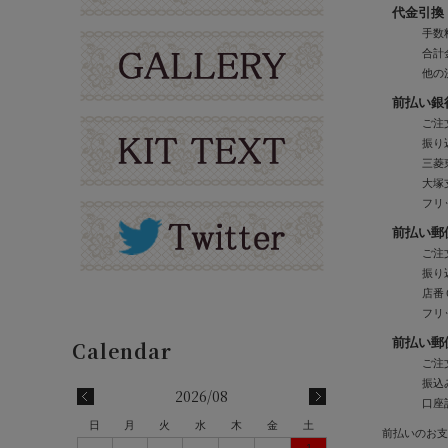
代金引換
手数
合計
他の
前払い銀
ご注
振り
三菱
大塚
フリ
前払い郵
ご注
振り
店番
フリ
前払い郵
ご注
振込
2026/08
口座
日
月
火
水
木
金
土
前払いのお支