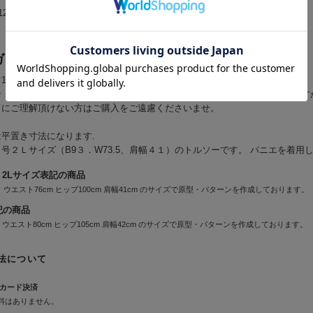
12件を表示
ガイド ◆ 必ずお読み下さい
て1点モノのハンドメイドになります。
ン・ロックミシン・コンピューターミシンで一着一着丁寧に製作しております
ドにご理解頂けない方はご購入をご遠慮くださいませ。
平置き寸法になります.
号２Ｌサイズ（B9３．W73.5、肩幅４１）のトルソーです。 パニエを着用
・2Lサイズ表記の商品
 ウエスト76cm ヒップ100cm 肩幅41cm のサイズで原型・パターンを作成しております。
記の商品
m ウエスト80cm ヒップ105cm 肩幅42cm のサイズで原型・パターンを作成しております。
法について
カード決済
料はありません。