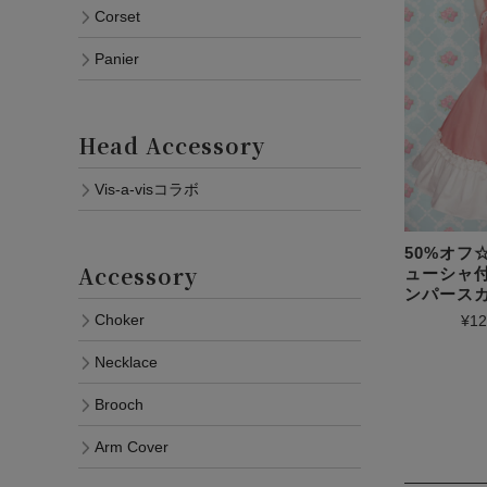
Corset
Panier
Head Accessory
Vis-a-visコラボ
50%オフ
Accessory
ューシャ
ンパース
Choker
¥12
Necklace
Brooch
Arm Cover