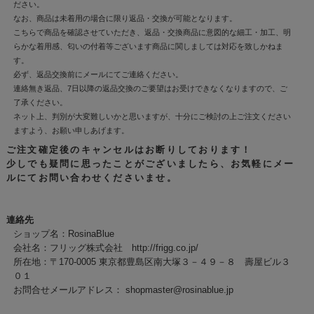
ださい。
なお、商品は未着用の場合に限り返品・交換が可能となります。
こちらで商品を確認させていただき、返品・交換商品に意図的な細工・加工、明
らかな着用感、匂いの付着等ございます商品に関しましては対応を致しかねま
す。
必ず、返品交換前にメールにてご連絡ください。
連絡無き返品、7日以降の返品交換のご要望はお受けできなくなりますので、ご
了承ください。
ネット上、判別が大変難しいかと思いますが、十分にご検討の上ご注文ください
ますよう、お願い申しあげます。
ご注文確定後のキャンセルはお断りしております！
少しでも疑問に思ったことがございましたら、お気軽にメー
ルにてお問い合わせくださいませ。
連絡先
ショップ名：RosinaBlue
会社名：フリッグ株式会社 http://frigg.co.jp/
所在地：〒170-0005 東京都豊島区南大塚３－４９－８ 壽屋ビル３
０１
お問合せメールアドレス：
shopmaster@rosinablue.jp