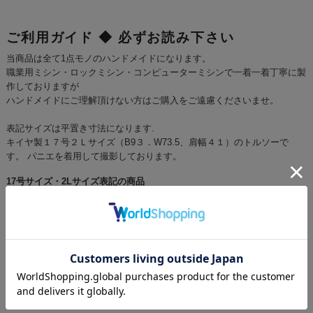
ご利用ガイド ◆ 必ずお読み下さい
当商品は全て1点モノのハンドメイドになります。
職業用ミシン・ロックミシン・コンピューターミシンで一着一着丁寧に製
作しておりますが
ハンドメイドにご理解頂けない方はご購入をご遠慮くださいませ。
表記サイズは平置き寸法になります.
キイヤ製１７号２Ｌサイズ（B9３．W73.5、肩幅４１）のトルソーで
す。 パニエを着用して撮影しております。
17号サイズ・2Lサイズ表記の商品
バスト96cm ウエスト76cm ヒップ100cm 肩幅41cm のサイズで原型・パターンを
作成しております。
3Lサイズ表記の商品
バスト100cm ウエスト80cm ヒップ105cm 肩幅42cm のサイズで原型・パターンを
作成しております。
お支払い方法について